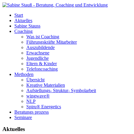
Start
Aktuelles
Sabine Stauss
Coaching
Was ist Coaching
Führungskräfte Mitarbeiter
Auszubildende
Erwachsene
Jugendliche
Eltern & Kinder
Telefoncoaching
Methoden
Übersicht
Kreative Materialien
Aufstellungs- Struktur- Symbolarbeit
wingwave®
NLP
Spiru® Energetics
Beratungs prozess
Seminare
Aktuelles