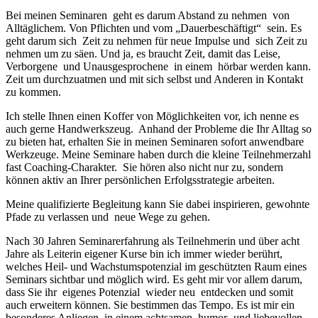
Bei meinen Seminaren geht es darum Abstand zu nehmen von
Alltäglichem. Von Pflichten und vom „Dauerbeschäftigt“ sein. Es
geht darum sich Zeit zu nehmen für neue Impulse und sich Zeit zu
nehmen um zu säen. Und ja, es braucht Zeit, damit das Leise,
Verborgene und Unausgesprochene in einem hörbar werden kann.
Zeit um durchzuatmen und mit sich selbst und Anderen in Kontakt
zu kommen.
Ich stelle Ihnen einen Koffer von Möglichkeiten vor, ich nenne es
auch gerne Handwerkszeug. Anhand der Probleme die Ihr Alltag so
zu bieten hat, erhalten Sie in meinen Seminaren sofort anwendbare
Werkzeuge. Meine Seminare haben durch die kleine Teilnehmerzahl
fast Coaching-Charakter. Sie hören also nicht nur zu, sondern
können aktiv an Ihrer persönlichen Erfolgsstrategie arbeiten.
Meine qualifizierte Begleitung kann Sie dabei inspirieren, gewohnte
Pfade zu verlassen und neue Wege zu gehen.
Nach 30 Jahren Seminarerfahrung als Teilnehmerin und über acht
Jahre als Leiterin eigener Kurse bin ich immer wieder berührt,
welches Heil- und Wachstumspotenzial im geschützten Raum eines
Seminars sichtbar und möglich wird. Es geht mir vor allem darum,
dass Sie ihr eigenes Potenzial wieder neu entdecken und somit
auch erweitern können. Sie bestimmen das Tempo. Es ist mir ein
besonderes Anliegen, in einem achtsamen, humor- und liebevollen