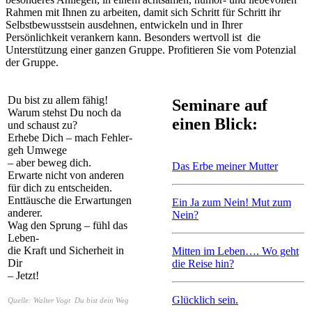
Rahmen mit Ihnen zu arbeiten, damit sich Schritt für Schritt ihr
Selbstbewusstsein ausdehnen, entwickeln und in Ihrer
Persönlichkeit verankern kann. Besonders wertvoll ist die
Unterstützung einer ganzen Gruppe. Profitieren Sie vom Potenzial
der Gruppe.
Du bist zu allem fähig!
Seminare auf
Warum stehst Du noch da
einen Blick:
und schaust zu?
Erhebe Dich – mach Fehler-
geh Umwege
– aber beweg dich.
Das Erbe meiner Mutter
Erwarte nicht von anderen
für dich zu entscheiden.
Enttäusche die Erwartungen
Ein Ja zum Nein! Mut zum
anderer.
Nein?
Wag den Sprung – fühl das
Leben-
die Kraft und Sicherheit in
Mitten im Leben…. Wo geht
Dir
die Reise hin?
– Jetzt!
Glücklich sein.
Quelle: Walter Vogt Du bist dein Weg