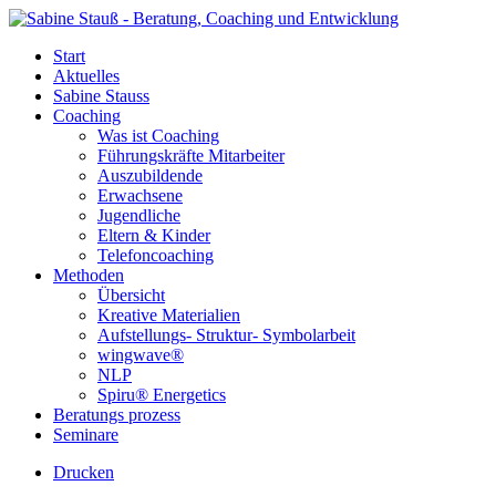
Start
Aktuelles
Sabine Stauss
Coaching
Was ist Coaching
Führungskräfte Mitarbeiter
Auszubildende
Erwachsene
Jugendliche
Eltern & Kinder
Telefoncoaching
Methoden
Übersicht
Kreative Materialien
Aufstellungs- Struktur- Symbolarbeit
wingwave®
NLP
Spiru® Energetics
Beratungs prozess
Seminare
Drucken