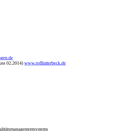
ngen.de
luss 02.2014)
www.rofllutterbeck.de
ualitätsmanagementsystems