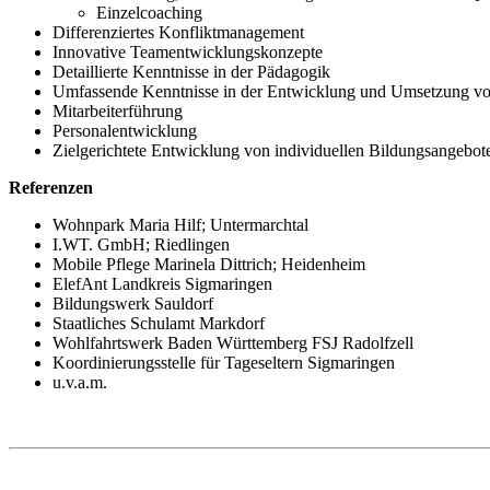
Einzelcoaching
Differenziertes Konfliktmanagement
Innovative Teamentwicklungskonzepte
Detaillierte Kenntnisse in der Pädagogik
Umfassende Kenntnisse in der Entwicklung und Umsetzung von
Mitarbeiterführung
Personalentwicklung
Zielgerichtete Entwicklung von individuellen Bildungsangebot
Referenzen
Wohnpark Maria Hilf; Untermarchtal
I.WT. GmbH; Riedlingen
Mobile Pflege Marinela Dittrich; Heidenheim
ElefAnt Landkreis Sigmaringen
Bildungswerk Sauldorf
Staatliches Schulamt Markdorf
Wohlfahrtswerk Baden Württemberg FSJ Radolfzell
Koordinierungsstelle für Tageseltern Sigmaringen
u.v.a.m.