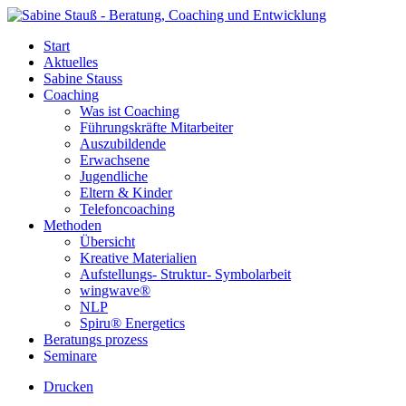
Start
Aktuelles
Sabine Stauss
Coaching
Was ist Coaching
Führungskräfte Mitarbeiter
Auszubildende
Erwachsene
Jugendliche
Eltern & Kinder
Telefoncoaching
Methoden
Übersicht
Kreative Materialien
Aufstellungs- Struktur- Symbolarbeit
wingwave®
NLP
Spiru® Energetics
Beratungs prozess
Seminare
Drucken