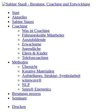
Start
Aktuelles
Sabine Stauss
Coaching
Was ist Coaching
Führungskräfte Mitarbeiter
Auszubildende
Erwachsene
Jugendliche
Eltern & Kinder
Telefoncoaching
Methoden
Übersicht
Kreative Materialien
Aufstellungs- Struktur- Symbolarbeit
wingwave®
NLP
Spiru® Energetics
Beratungs prozess
Seminare
Drucken