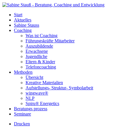
Start
Aktuelles
Sabine Stauss
Coaching
Was ist Coaching
Führungskräfte Mitarbeiter
Auszubildende
Erwachsene
Jugendliche
Eltern & Kinder
Telefoncoaching
Methoden
Übersicht
Kreative Materialien
Aufstellungs- Struktur- Symbolarbeit
wingwave®
NLP
Spiru® Energetics
Beratungs prozess
Seminare
Drucken